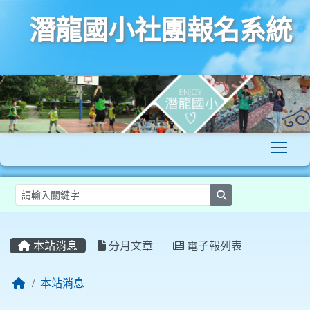
潛龍國小社團報名系統
To
search
:::
本站消息
分月文章
電子報列表
本站消息