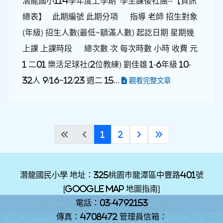
潛龍國小114學年度上學期 學生課後社團--【資訊
總表】 此期編號 此期分項 指導 老師 招生對象
(年級) 招生人數(最低~額滿人數) 起訖日期 星期幾
上課 上課時段 總次數 次 每次時數 小時 收費 元
1 二01 樂活足球社(2位教練) 劉佳雄 1-6年級 10-
32人 9/16~12/23 週二 15...
觀看完整文章
(current)
«
‹
1
2
›
»
潛龍國民小學 地址：325桃園巿龍潭區中豐路401號
[
Google Map 地圖指南
]
電話：03-4792153
傳真：4708472 管理員信箱：