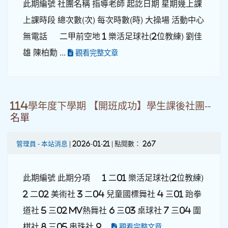
此期編號 社團名稱 指導老師 起訖日期 星期幾上課
上課時段 總次數(次) 每次時數(時) 大操場 活動中心
無電話 二甲前空地 1 樂活足球社(2位教練) 劉佳
雄 陳柏勳 ...
觀看完整文章
114學年度下學期 【開班成功】學生課後社團--
名單
管理員
-
本站消息
| 2026-01-21 | 點閱數： 267
此期編號 此期分項 1 二01 樂活足球社(2位教練)
2 二02 美術社 3 二04 兒童國標舞社 4 三01 跆拳
道社 5 三02 MV熱舞社 6 三03 桌球社 7 三04 圍
棋社 8 三05 串珠社 9 ...
觀看完整文章