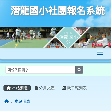
潛龍國小社團報名系統
To
search
:::
本站消息
分月文章
電子報列表
本站消息