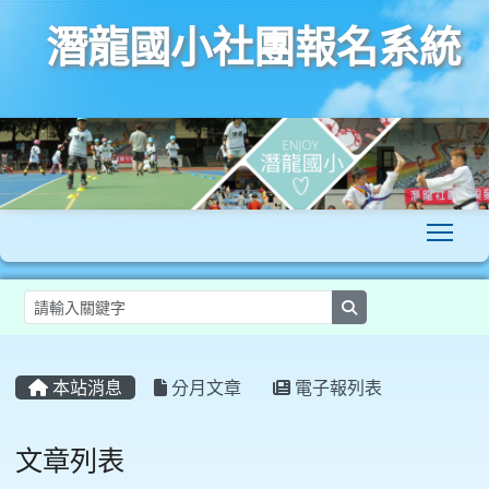
潛龍國小社團報名系統
To
search
:::
本站消息
分月文章
電子報列表
文章列表