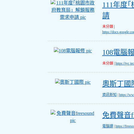
111年度｢桃園
111年
請
未分類
|
https://docs.goog
108電腦報修
108電腦
未分類
|
https://tyc.je
奧斯丁國際
奧斯丁國
資訊新知
|
https://w
免費聲音freesound
免費聲音fre
電腦課
|
https://frees