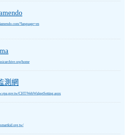
mendo
.jamendo.com/?language=en
ma
musicarchive.org/home
監測網
irtw.epa.gov.tw/CHT/WebWidgetSetting.aspx
d.smartkid.org.tw/