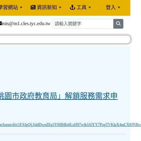
學習網站
資訊新知
工具
登入
:::
mis@m1.cles.tyc.edu.tw
search
市政府教育局」解鎖服務需求申請
度｢桃園市政府教育局」解鎖服務需求申
le.com/forms/d/e/1FAIpQLSddDwpZEp5YMBjRz6LxH97wjh3AlYY7PogTVKlqX4mCX9JNBw