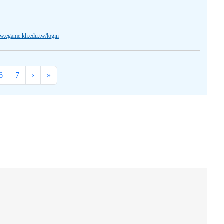
ww.egame.kh.edu.tw/login
6
7
›
»