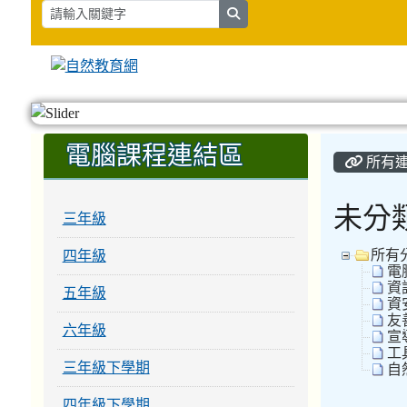
search
:::
:::
電腦課程連結區
所有
未分
三年級
所有
四年級
電腦
資訊
五年級
資安
友
六年級
宣導
工具
三年級下學期
自然
四年級下學期