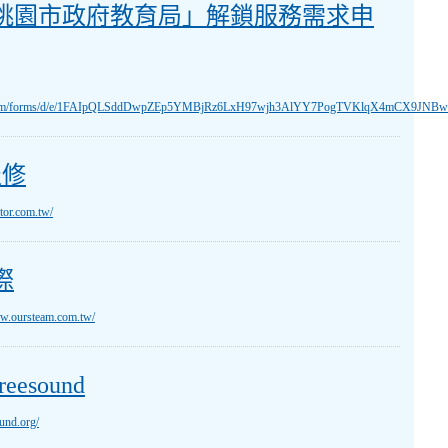
市政府教育局」解鎖服務需求申請
度｢桃園市政府教育局」解鎖服務需求申
le.com/forms/d/e/1FAIpQLSddDwpZEp5YMBjRz6LxH97wjh3AlYY7PogTVKlqX4mCX9JNBw
報修
ctor.com.tw/
際
ww.oursteam.com.tw/
esound
ound.org/