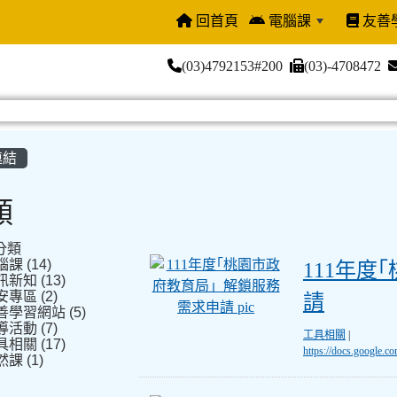
回首頁
電腦課
友善
(03)4792153#200
(03)-4708472
連結
類
分類
111年度｢桃園
課 (14)
111年
新知 (13)
專區 (2)
請
善學習網站 (5)
活動 (7)
工具相關
|
相關 (17)
https://docs.goog
課 (1)