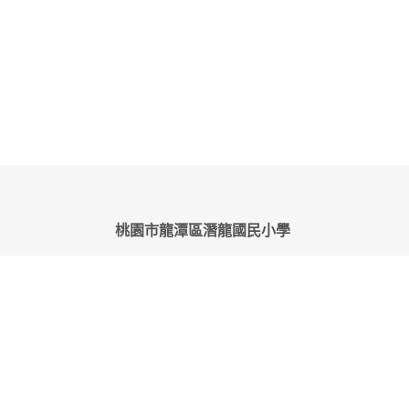
桃園市龍潭區潛龍國民小學
地址：325桃園市龍潭區中豐路401號
電話：(03)4792153 (03)2723015 網路專線：903-215-
000
傳真：(03)4708472 E- MAIL：
mis@m1.cles.tyc.edu.tw