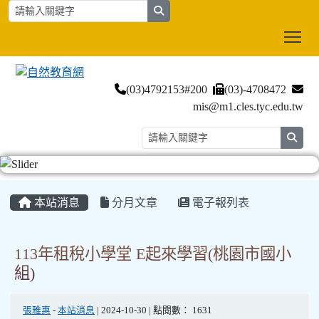
search
Tog
(03)4792153#200
(03)-4708472
mis@m1.cles.tyc.edu.tw
searc
:::
本站消息
分月文章
電子報列表
113年租稅小學堂 E起來學習(桃園市國小
組)
張雅惠
-
本站消息
| 2024-10-30 | 點閱數： 1631