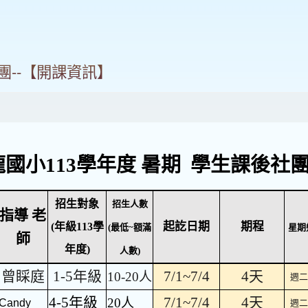
團--【開課資訊】
龍國小113學年度 暑期 學生課後社
招生對象
招生人數
指導 老
起訖日期
期程
(年級113學
(最低~額滿
星期
師
年度)
人數)
曾睬庭
1-5年級
7/1~7/4
4天
10-20人
週二
4-5年級
7/1~7/4
4天
20人
Candy
週二