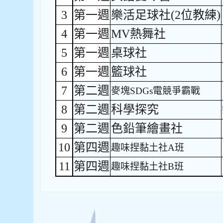
3
第一週
樂活足球社(2位教練)
4
第一週
MV熱舞社
5
第一週
桌球社
6
第一週
籃球社
7
第二週
麥塊SDGs電競爭霸戰
8
第二週
科學探究
9
第二週
色鉛筆繪畫社
10
第四週
趣味捏黏土社A班
11
第四週
趣味捏黏土社B班