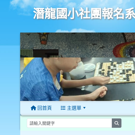
潛龍國小社團報名
回首頁
主選單
:::
searc
:::