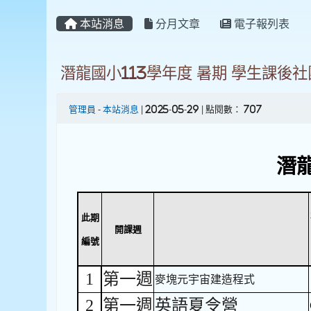
本站消息
分月文章
電子報列表
潛龍國小113學年度 暑期 學生課後社
管理員
-
本站消息
| 2025-05-29 | 點閱數： 707
潛
此期
開課週
編號
1
第一週
麥塊元宇宙建造程式
2
第一週
英語夏令營