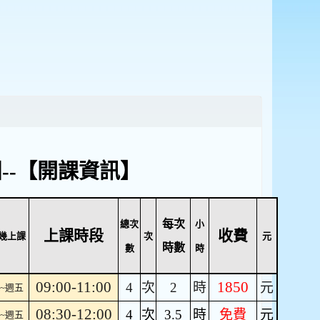
團--【開課資訊】
每次
總次
小
上課時段
收費
幾上課
次
元
時數
數
時
09:00-11:00
1850
4
次
2
時
元
~週五
08:30-12:00
4
次
3.5
時
免費
元
~週五