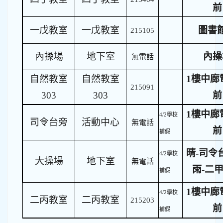
前
一戊教室
一戊教室
圖書
215105
內操場
地下室
內操
無電話
自然教室
自然教室
1樓中廊
215091
303
303
前
1樓中廊
4/2學校
司令台旁
活動中心
無電話
前
補假
晴-司令
4/2學校
大操場
地下室
無電話
雨-二
補假
1樓中廊
4/2學校
二丙教室
二丙教室
215203
前
補假