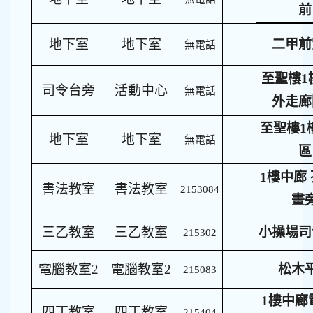
前
地下室
地下室
二甲前
無電話
至聖樓1
司令台旁
活動中心
無電話
外走廊
至聖樓1
地下室
地下室
無電話
區
1樓中廊
書法教室
書法教室
2153084
畫
三乙教室
三乙教室
小操場司
215302
電腦教室2
電腦教室2
松木
215083
1樓中廊
四丁教室
四丁教室
215404