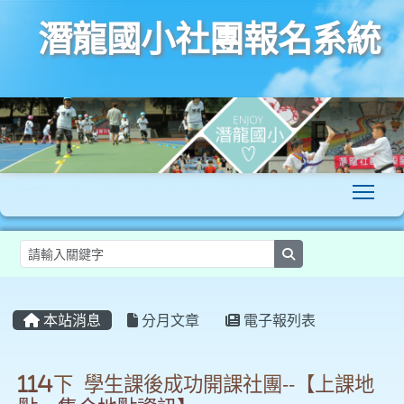
潛龍國小社團報名系統
To
search
:::
本站消息
分月文章
電子報列表
114下 學生課後成功開課社團--【上課地