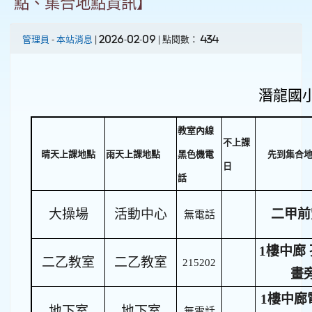
點、集合地點資訊】
管理員
-
本站消息
| 2026-02-09 | 點閱數： 434
潛龍國小
教室內線
不上課
晴天上課地點
雨天上課地點
黑色機電
先到集合
日
話
大操場
活動中心
二甲前
無電話
1樓中廊
二乙教室
二乙教室
215202
畫
1樓中廊
地下室
地下室
無電話