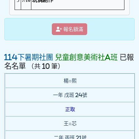
玩偶創作
5
7/10
報名額滿
114下暑期社團
兒童創意美術社A班
已報
名名單
（共 10 筆）
楊○熙
一年
戊班
24號
正取
王○芯
二年
丙班
21號