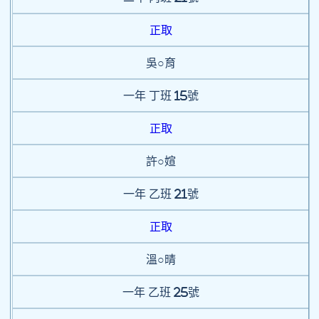
正取
吳○育
一年
丁班
15號
正取
許○媗
一年
乙班
21號
正取
溫○晴
一年
乙班
25號