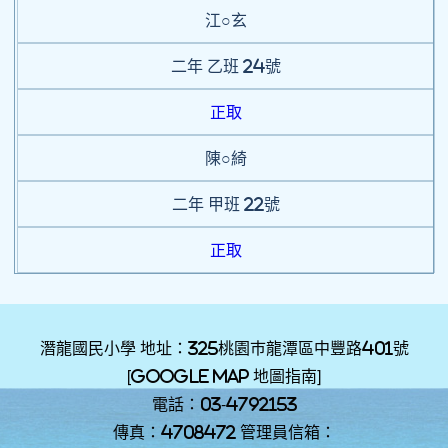
江○玄
二年
乙班
24號
正取
陳○綺
二年
甲班
22號
正取
潛龍國民小學 地址：325桃園巿龍潭區中豐路401號
[
Google Map 地圖指南
]
電話：03-4792153
傳真：4708472 管理員信箱：