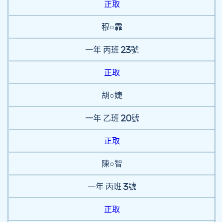
正取
穆○霏
一年
丙班
23號
正取
胡○婕
一年
乙班
20號
正取
陳○智
一年
丙班
3號
正取