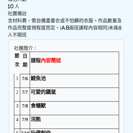
10 人
社團備註
含材料費，需自備畫畫衣或不怕髒的衣服。作品數量及
作品完整度視程度而定。(A.B兩班課程內容相同)未達6
人不開班
社團簡介：
節
日
課程
內容簡述
次
期
1
鯉魚池
7/6
可愛的鼴鼠
2
7/7
食蟻獸
3
7/8
浣熊
4
7/9