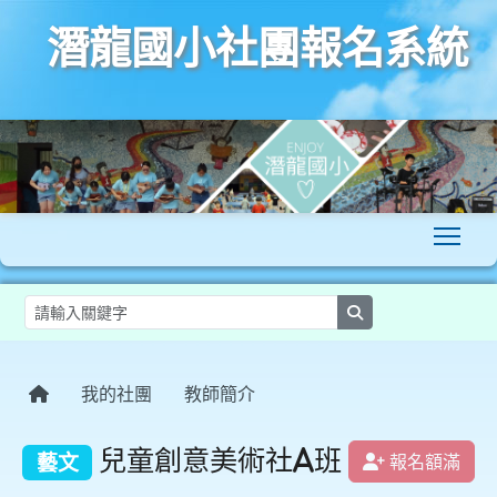
潛龍國小社團報名系統
To
search
:::
我的社團
教師簡介
兒童創意美術社A班
藝文
報名額滿