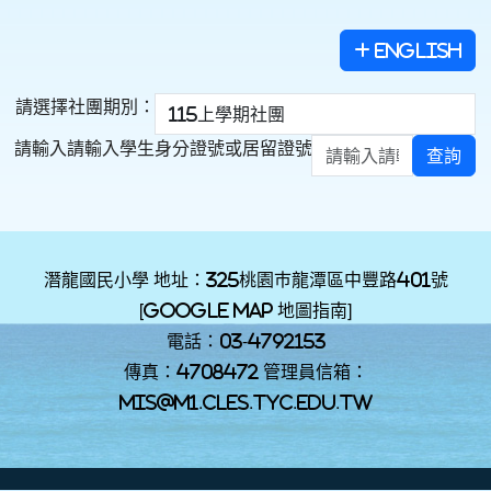
English
請選擇社團期別：
請輸入請輸入學生身分證號或居留證號
查詢
潛龍國民小學 地址：325桃園巿龍潭區中豐路401號
[
Google Map 地圖指南
]
電話：03-4792153
傳真：4708472 管理員信箱：
mis@m1.cles.tyc.edu.tw