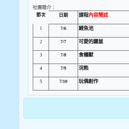
社團簡介：
節次
課程
內容簡述
日期
1
鯉魚池
7/6
可愛的鼴鼠
2
7/7
食蟻獸
3
7/8
浣熊
4
7/9
玩偶創作
5
7/10