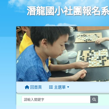
潛龍國小社團報名
回首頁
主選單
:::
searc
:::