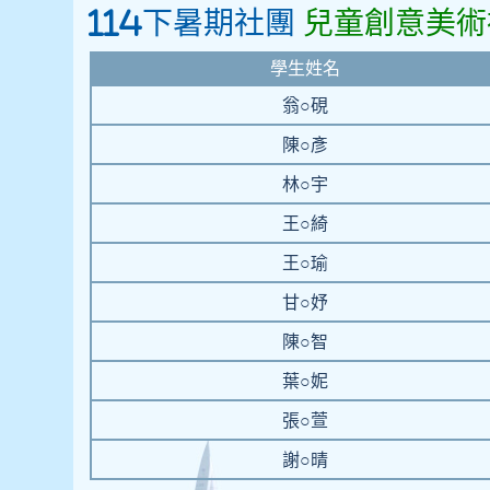
114下暑期社團
兒童創意美術
學生姓名
翁○硯
陳○彥
林○宇
王○綺
王○瑜
甘○妤
陳○智
葉○妮
張○萱
謝○晴