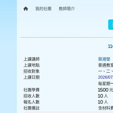
我的社團
教師簡介
1
上課講師
葉湘瑩
上課地點
普通教
招收對象
一、二
上課日期
2026/07
每星期
社團學費
1500 
招收人數
10 人
報名人數
10 人
社團備註
含材料