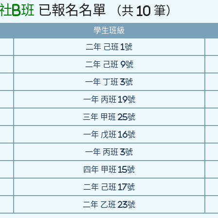
社B班
已報名名單
（共 10 筆）
學生班級
二年
己班
1號
二年
己班
9號
一年
丁班
3號
一年
丙班
19號
三年
甲班
25號
一年
戊班
16號
一年
丙班
3號
四年
甲班
15號
二年
己班
17號
二年
乙班
23號