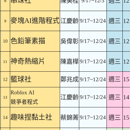
串珠社
陳美桂
週三
12
9/17~12/3
8
麥塊AI進階程式
江慶齡
週三
12
9/17~12/24
9
色鉛筆素描
吳偉彰
週三
12
9/17~12/24
10
神奇熱縮片
陳嘉樺
週三
12
9/17~12/24
11
籃球社
鄭兆成
週三
15
9/17~12/24
12
Roblox AI
江慶齡
週三
14
9/17~12/24
13
競爭者程式
趣味捏黏土社
蔡錦菁
週三
15
9/17~12/24
14