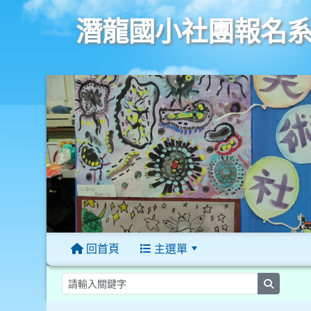
潛龍國小社團報名
回首頁
主選單
:::
searc
:::