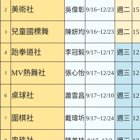
美術社
吳偉彰
週二
15
9/16~12/23
2
兒童國標舞
陳妍均
週二
15
9/16~12/23
3
跆拳道社
李冠毅
週三
12
9/17~12/17
4
MV熱舞社
張心怡
週三
12
9/17~12/24
5
桌球社
蕭雲昌
週三
12
9/17~12/10
6
圍棋社
戴瑋圻
週三
12
9/17~12/24
7