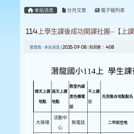
本站消息
分月文章
電子報列表
114上學生課後成功開課社團--【上
管理員
-
本站消息
| 2025-09-08 | 點閱數： 408
潛龍國小114上 學生課
教室內線
晴天上課
雨天上課
不上課
黑色機電
先到集合地點點名
地點
地點
日
話
活動中
大操場
無電話
二甲前空地
心