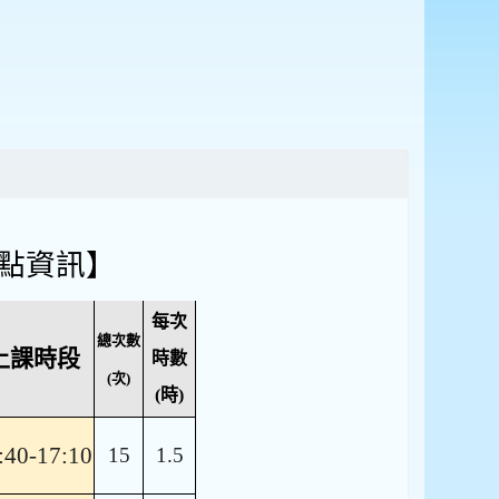
地點資訊】
每次
總次數
上課時段
時數
(次)
(時)
:40-17:10
15
1.5