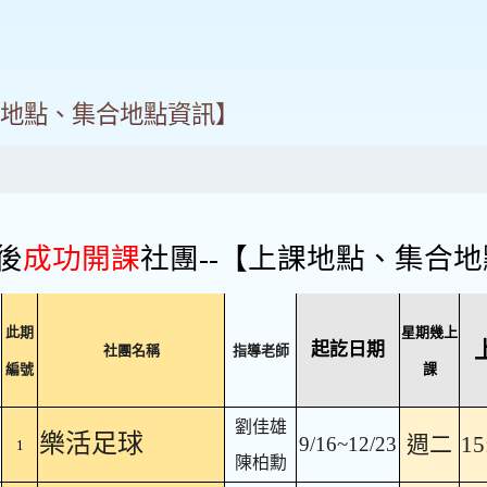
課地點、集合地點資訊】
後
成功開課
社團--【上課地點、集合
此期
星期幾上
起訖日期
社團名稱
指導老師
編號
課
劉佳雄
樂活足球
週二
15
9/16~12/23
1
陳柏勳