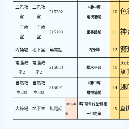
二乙教
二乙教
1樓中廊
色
10
215202
室
室
電視牆前
一丁教
一丁教
神
215103
圖書館前
11
室
室
籃
12
內操場
地下室
無電話
內操場
Rob
電腦教
電腦教
215083
松木平台
13
競
室2
室2
自然教
自然教
1樓中廊
趣
14
215091
室303
室303
電視牆前
晴-司令台左側.雨-
10/25放
直
大操場
地下室
無電話
15
一甲走廊
假