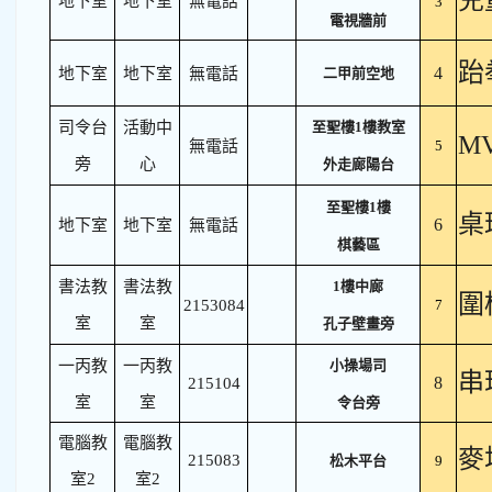
兒
地下室
地下室
無電話
3
電視牆前
跆
4
地下室
地下室
無電話
二甲前空地
司令台
活動中
至聖樓1樓教室
M
無電話
5
旁
心
外走廊陽台
至聖樓1樓
桌
6
地下室
地下室
無電話
棋藝區
書法教
書法教
1樓中廊
圍
2153084
7
室
室
孔子壁畫旁
一丙教
一丙教
小操場司
串
8
215104
室
室
令台旁
電腦教
電腦教
麥
215083
松木平台
9
室2
室2