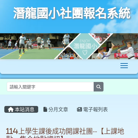
潛龍國小社團報名系統
To
search
:::
本站消息
分月文章
電子報列表
114上學生課後成功開課社團--【上課地