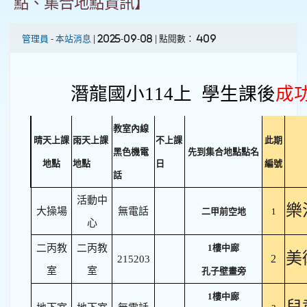
點、集合地點資訊】
管理員
-
本站消息
| 2025-09-08 | 點閱數： 409
潛龍國小114上 學生課後
成
教室內線
晴天上課
雨天上課
不上課
此期
黑色機電
先到集合地點點名
地點
地點
日
編號
話
活動中
樂
大操場
無電話
二甲前空地
1
心
二丙教
二丙教
1樓中廊
美
2
215203
室
室
孔子壁畫旁
1樓中廊