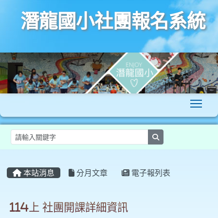
潛龍國小社團報名系統
To
search
:::
本站消息
分月文章
電子報列表
114上 社團開課詳細資訊