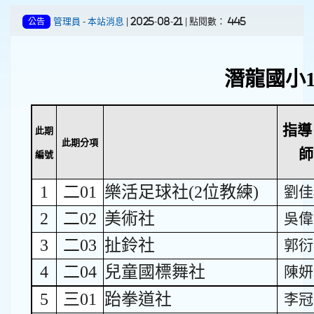
管理員
-
本站消息
| 2025-08-21 | 點閱數： 445
公告
潛龍國小
指導
此期
此期分項
師
編號
1
二01
樂活足球社(2位教練)
劉佳
2
二02
美術社
吳偉
3
二03
扯鈴社
郭衍
4
二04
兒童國標舞社
陳妍
5
三01
跆拳道社
李冠