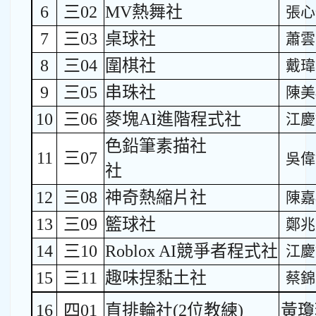
6
三02
MV熱舞社
張心
7
三03
桌球社
蕭雲
8
三04
圍棋社
戴瑋
9
三05
串珠社
陳美
10
三06
麥塊AI進階程式社
江慶
色鉛筆素描社
11
三07
吳偉
社
12
三08
神奇熱縮片社
陳嘉
13
三09
籃球社
鄭兆
14
三10
Roblox AI競爭者程式社
江慶
15
三11
趣味捏黏土社
蔡錦
16
四01
直排輪社(2位教練)
黃