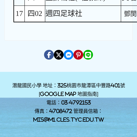
17
四02
週四足球社
鄧閔
潛龍國民小學 地址：325桃園巿龍潭區中豐路401號
[
Google Map 地圖指南
]
電話：03-4792153
傳真：4708472 管理員信箱：
mis@m1.cles.tyc.edu.tw