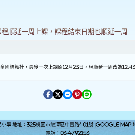
社團課程順延一周上課，課程結束日期也順延一周
童國標舞社，最後一次上課原12月23日，現順延一周改為12月
小學 地址：325桃園巿龍潭區中豐路401號 [
Google Map
電話：03-4792153