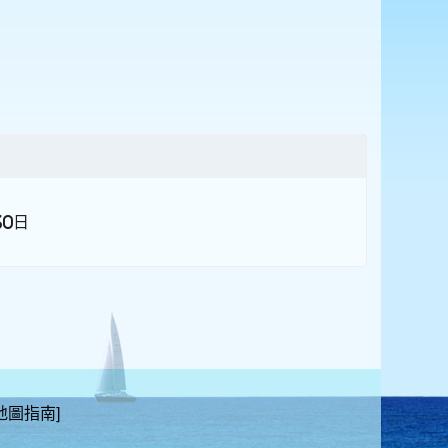
30日
 地圖指南
]