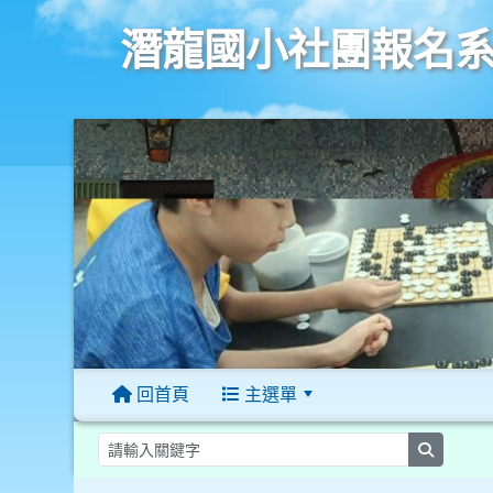
潛龍國小社團報名
回首頁
主選單
:::
searc
:::