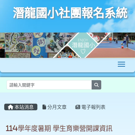
潛龍國小社團報名系統
To
search
:::
本站消息
分月文章
電子報列表
114學年度暑期 學生育樂營開課資訊