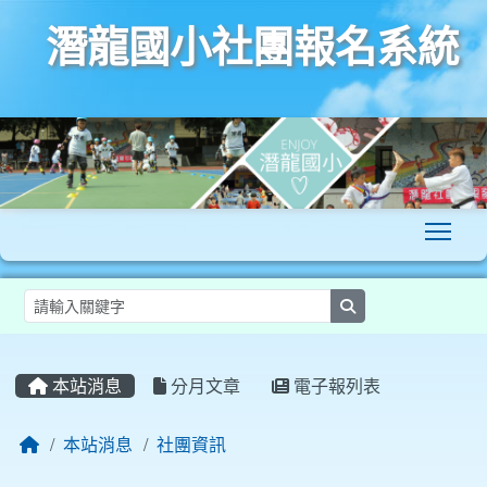
潛龍國小社團報名系統
To
search
:::
本站消息
分月文章
電子報列表
本站消息
社團資訊