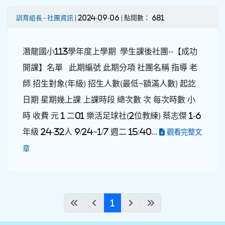
訓育組長
-
社團資訊
| 2024-09-06 | 點閱數： 681
潛龍國小113學年度上學期 學生課後社團--【成功
開課】名單 此期編號 此期分項 社團名稱 指導 老
師 招生對象(年級) 招生人數(最低~額滿人數) 起訖
日期 星期幾上課 上課時段 總次數 次 每次時數 小
時 收費 元 1 二01 樂活足球社(2位教練) 蔡志傑 1-6
年級 24-32人 9/24~1/7 週二 15:40...
觀看完整文
章
(current)
«
‹
1
›
»